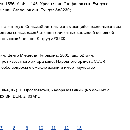
в. 1556. А. Ф. I, 145. Хрестьянин Стефанов сын Бундова,
стьянин Степанов сын Бундов,&#8230; …
не, ян, муж. Сельский житель, занимающийся возделыванием
дением сельскохозяйственных животных как своей основной
рестьянский, ая, ое. К. труд.&#8230; …
, Центр Михаила Пуговкина, 2001, цв., 52 мин.
рет известного актера кино, Народного артиста СССР,
т себе вопросы о смысле жизни и имеет мужество
яне, ян). 1. Простоватый, необразованный (но обычно с
ко мн. Вши. 2. из уг …
7
8
9
10
11
12
13