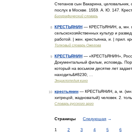
Степанов сын Вакарина, целовальник, с
послух в Москве. 1559. А. Ю. 147. Кре
Биографический словарь
КРЕСТЬЯНИН
— КРЕСТЬЯНИН, а, мн. я
8
сельскохозяйственных культур и разве
работой. | жен. крестьянка, и. | прил. к
Толковый словарь Ожегова
КРЕСТЬЯНИН
— «КРЕСТЬЯНИН», Россия
9
Документальный фильм, исповедь. Порт
который на восьмом десятке лет задае
находить&#8230; …
Энциклопедия кино
крестьянин
— КРЕСТЬЯНИН, а, м. (мн. 
10
хитрецой, жадноватый) человек. 2. толь
Словарь русского арго
Страницы
Следующая
→
1
2
3
4
5
6