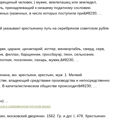
крещеный человек; | мужик, землепашец или земледел,
ель, принадлежащий к низшему податному сословию.
веных (казенных, в число которых поступили при&#8230; …
указывает крестьянину путь на серебряном советском рубле
жи, царане, цензитарий, коттер, менмортабль, смерд, серв,
ик, феллах, барщинник, гроссбауэр, пеон, сельхозник,
апотник, поселянин, пахарь, мужик,&#8230; …
на, мн. крестьяне, крестьян, муж. 1. Мелкий
стве, владеющий средствами производства и непосредственно
е. В капиталистическом обществе происходит&#8230; …
ин) …
ия в современном русском языке
, московский дворянин. 1562. Гр. и дог. I, 478. Хрестьянин