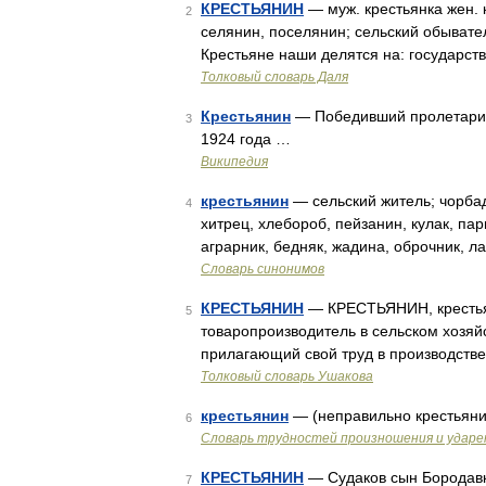
КРЕСТЬЯНИН
— муж. крестьянка жен. 
2
селянин, поселянин; сельский обыват
Крестьяне наши делятся на: государст
Толковый словарь Даля
Крестьянин
— Победивший пролетарий 
3
1924 года …
Википедия
крестьянин
— сельский житель; чорбад
4
хитрец, хлебороб, пейзанин, кулак, пар
аграрник, бедняк, жадина, оброчник, л
Словарь синонимов
КРЕСТЬЯНИН
— КРЕСТЬЯНИН, крестьяни
5
товаропроизводитель в сельском хозяй
прилагающий свой труд в производств
Толковый словарь Ушакова
крестьянин
— (неправильно крестьян
6
Словарь трудностей произношения и ударен
КРЕСТЬЯНИН
— Судаков сын Бородавкин
7