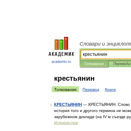
Словари и энциклоп
academic.ru
Толкования
Переводы
крестьянин
Толкование
Перевод
Книги
КРЕСТЬЯНИН
— КРЕСТЬЯНИН. Слово кр
1
история того и другого термина не може
зарубежном докладе (на IV м съезде ру
История слов