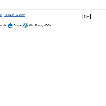
ка
,
Реклама на сайте
18+
omla,
Drupal,
WordPress, MODx.