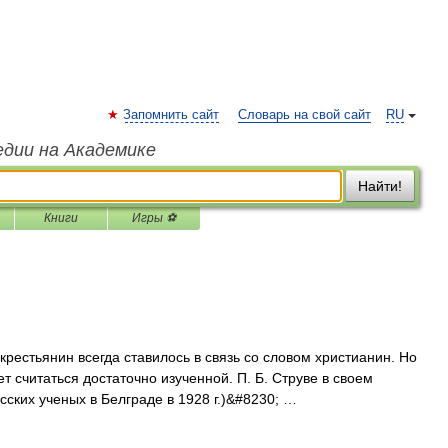
Запомнить сайт
Словарь на свой сайт
RU
едии на Академике
Найти!
Книги
Игры ⚽
естьянин всегда ставилось в связь со словом христианин. Но
т считаться достаточно изученной. П. Б. Струве в своем
сских ученых в Белграде в 1928 г.)&#8230; …